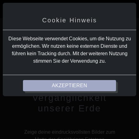
Alle Wettbewerbe
Teilnahme
Cookie Hinweis
Diese Webseite verwendet Cookies, um die Nutzung zu
ermöglichen. Wir nutzen keine externen Dienste und
FOTO-WETTBEWERB
führen kein Tracking durch. Mit der weiteren Nutzung
stimmen Sie der Verwendung zu.
6. Fototage
Freinsheim - Von
der Schönheit und
AKZEPTIEREN
Vergänglichkeit
unserer Erde
Zeige deine eindrucksvollsten Bilder zum