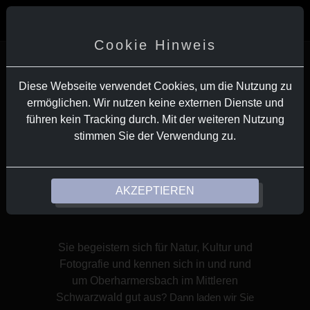
Alle Wettbewerbe
Teilnahme
Cookie Hinweis
Diese Webseite verwendet Cookies, um die Nutzung zu
ermöglichen. Wir nutzen keine externen Dienste und
FOTO-WETTBEWERB
führen kein Tracking durch. Mit der weiteren Nutzung
stimmen Sie der Verwendung zu.
Ausblicke auf
Natur & Kultur in
Oberharmersbach
AKZEPTIEREN
Sie begeistern sich für Natur, Kultur und
Fotografie und kennen sich in und rund
um Oberharmersbach im Mittleren
Schwarzwald gut aus
? Dann laden wir Sie