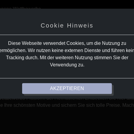
ngene Wettbewerbe
Cookie Hinweis
Diese Webseite verwendet Cookies, um die Nutzung zu
ermöglichen. Wir nutzen keine externen Dienste und führen kei
FOTO-WETTBEWERBE
Tracking durch. Mit der weiteren Nutzung stimmen Sie der
Verwendung zu.
cken. Mitmachen. Gew
AKZEPTIEREN
ettbewerbs-Plattform der Heimatlichter! Entdecken Sie hier a
e Ihre schönsten Motive und sichern Sie sich tolle Preise. Mache