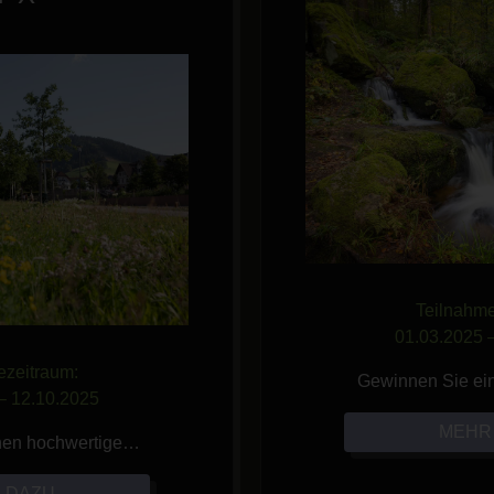
Teilnahme
01.03.2025 
ezeitraum:
Gewinnen Sie ei
– 12.10.2025
MEHR
nen hochwertige…
 DAZU